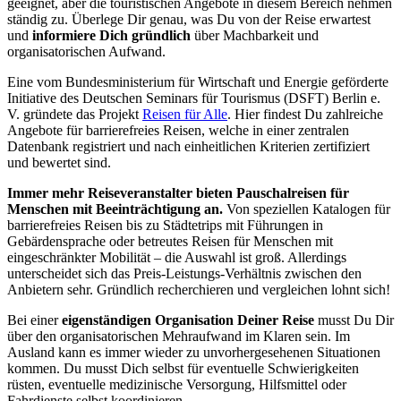
geeignet, aber die touristischen Angebote in diesem Bereich nehmen
ständig zu. Überlege Dir genau, was Du von der Reise erwartest
und
informiere Dich gründlich
über Machbarkeit und
organisatorischen Aufwand.
Eine vom Bundesministerium für Wirtschaft und Energie geförderte
Initiative des Deutschen Seminars für Tourismus (DSFT) Berlin e.
V. gründete das Projekt
Reisen für Alle
. Hier findest Du zahlreiche
Angebote für barrierefreies Reisen, welche in einer zentralen
Datenbank registriert und nach einheitlichen Kriterien zertifiziert
und bewertet sind.
Immer mehr Reiseveranstalter bieten Pauschalreisen für
Menschen mit Beeinträchtigung an.
Von speziellen Katalogen für
barrierefreies Reisen bis zu Städtetrips mit Führungen in
Gebärdensprache oder betreutes Reisen für Menschen mit
eingeschränkter Mobilität – die Auswahl ist groß. Allerdings
unterscheidet sich das Preis-Leistungs-Verhältnis zwischen den
Anbietern sehr. Gründlich recherchieren und vergleichen lohnt sich!
Bei einer
eigenständigen Organisation Deiner Reise
musst Du Dir
über den organisatorischen Mehraufwand im Klaren sein. Im
Ausland kann es immer wieder zu unvorhergesehenen Situationen
kommen. Du musst Dich selbst für eventuelle Schwierigkeiten
rüsten, eventuelle medizinische Versorgung, Hilfsmittel oder
Fahrdienste selbst koordinieren.