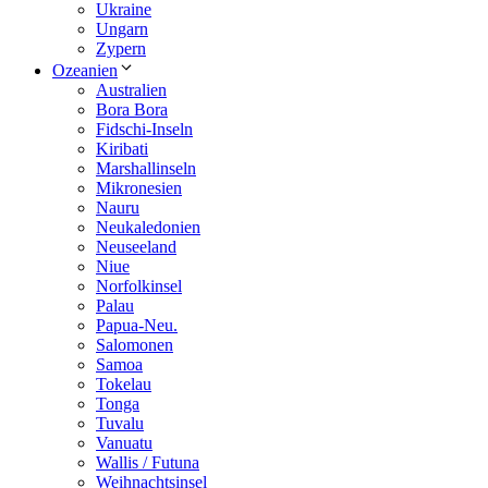
Ukraine
Ungarn
Zypern
Ozeanien
Australien
Bora Bora
Fidschi-Inseln
Kiribati
Marshallinseln
Mikronesien
Nauru
Neukaledonien
Neuseeland
Niue
Norfolkinsel
Palau
Papua-Neu.
Salomonen
Samoa
Tokelau
Tonga
Tuvalu
Vanuatu
Wallis / Futuna
Weihnachtsinsel