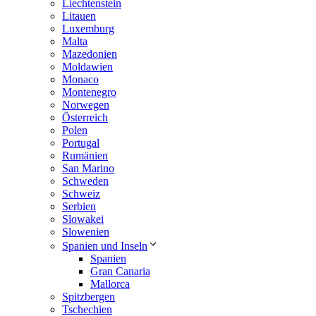
Liechtenstein
Litauen
Luxemburg
Malta
Mazedonien
Moldawien
Monaco
Montenegro
Norwegen
Österreich
Polen
Portugal
Rumänien
San Marino
Schweden
Schweiz
Serbien
Slowakei
Slowenien
Spanien und Inseln
Spanien
Gran Canaria
Mallorca
Spitzbergen
Tschechien