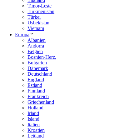
Thailand
Timor-Leste
Turkmenistan
Türkei
Usbekistan
Vietnam
Europa
Albanien
Andorra
Belgien
Bosnien-Herz.
Bulgarien
Dänemark
Deutschland
England
Estland
Finnland
Frankreich
Griechenland
Holland
Irland
Island
Italien
Kroatien
Lettland