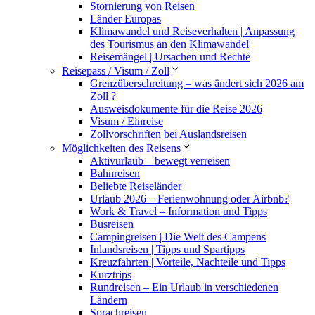
Stornierung von Reisen
Länder Europas
Klimawandel und Reiseverhalten | Anpassung
des Tourismus an den Klimawandel
Reisemängel | Ursachen und Rechte
Reisepass / Visum / Zoll
Grenzüberschreitung – was ändert sich 2026 am
Zoll ?
Ausweisdokumente für die Reise 2026
Visum / Einreise
Zollvorschriften bei Auslandsreisen
Möglichkeiten des Reisens
Aktivurlaub – bewegt verreisen
Bahnreisen
Beliebte Reiseländer
Urlaub 2026 – Ferienwohnung oder Airbnb?
Work & Travel – Information und Tipps
Busreisen
Campingreisen | Die Welt des Campens
Inlandsreisen | Tipps und Spartipps
Kreuzfahrten | Vorteile, Nachteile und Tipps
Kurztrips
Rundreisen – Ein Urlaub in verschiedenen
Ländern
Sprachreisen