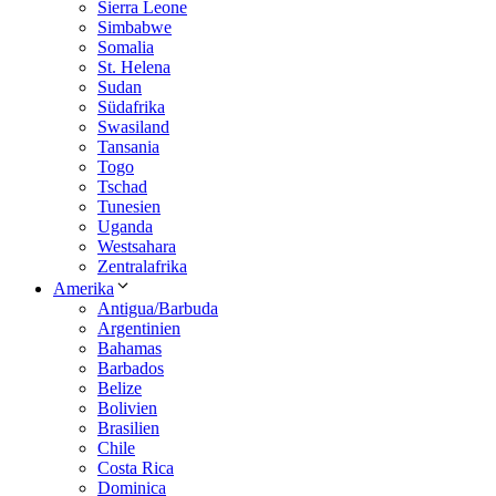
Sierra Leone
Simbabwe
Somalia
St. Helena
Sudan
Südafrika
Swasiland
Tansania
Togo
Tschad
Tunesien
Uganda
Westsahara
Zentralafrika
Amerika
Antigua/Barbuda
Argentinien
Bahamas
Barbados
Belize
Bolivien
Brasilien
Chile
Costa Rica
Dominica