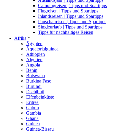
Auslandsjahr | Tipps und Spartipps
Campingreisen | Tipps und Spartipps
Flugreisen | Tipps und Spartipps
Inlandsreisen | Tipps und Spartipps
Pauschalreisen | Tipps und Spartipps
Singleurlaub | Tipps und Spartipps
Tipps für nachhaltiges Reisen
Afrika
Ägypten
Äquatorialguinea
Äthiopien
Algerien
Angola
Benin
Botswana
Burkina Faso
Burundi
Dschibuti
Elfenbeinküste
Eritrea
Gabun
Gambia
Ghana
Guinea
Guinea-Bissau