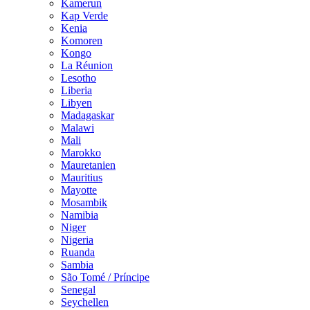
Kamerun
Kap Verde
Kenia
Komoren
Kongo
La Réunion
Lesotho
Liberia
Libyen
Madagaskar
Malawi
Mali
Marokko
Mauretanien
Mauritius
Mayotte
Mosambik
Namibia
Niger
Nigeria
Ruanda
Sambia
São Tomé / Príncipe
Senegal
Seychellen