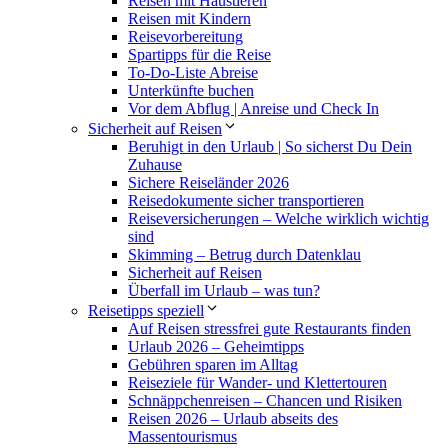
Reisen mit Haustieren
Reisen mit Kindern
Reisevorbereitung
Spartipps für die Reise
To-Do-Liste Abreise
Unterkünfte buchen
Vor dem Abflug | Anreise und Check In
Sicherheit auf Reisen
Beruhigt in den Urlaub | So sicherst Du Dein
Zuhause
Sichere Reiseländer 2026
Reisedokumente sicher transportieren
Reiseversicherungen – Welche wirklich wichtig
sind
Skimming – Betrug durch Datenklau
Sicherheit auf Reisen
Überfall im Urlaub – was tun?
Reisetipps speziell
Auf Reisen stressfrei gute Restaurants finden
Urlaub 2026 – Geheimtipps
Gebühren sparen im Alltag
Reiseziele für Wander- und Klettertouren
Schnäppchenreisen – Chancen und Risiken
Reisen 2026 – Urlaub abseits des
Massentourismus