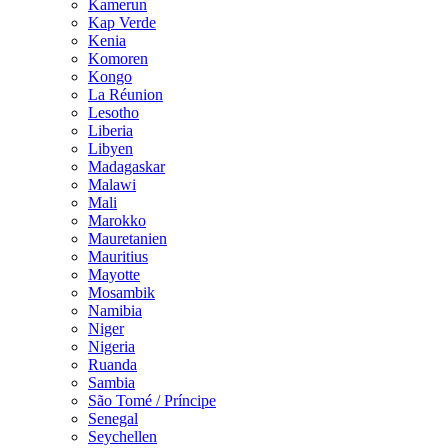
Kamerun
Kap Verde
Kenia
Komoren
Kongo
La Réunion
Lesotho
Liberia
Libyen
Madagaskar
Malawi
Mali
Marokko
Mauretanien
Mauritius
Mayotte
Mosambik
Namibia
Niger
Nigeria
Ruanda
Sambia
São Tomé / Príncipe
Senegal
Seychellen