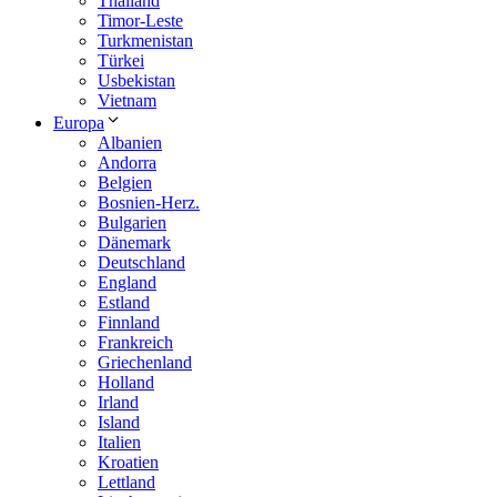
Thailand
Timor-Leste
Turkmenistan
Türkei
Usbekistan
Vietnam
Europa
Albanien
Andorra
Belgien
Bosnien-Herz.
Bulgarien
Dänemark
Deutschland
England
Estland
Finnland
Frankreich
Griechenland
Holland
Irland
Island
Italien
Kroatien
Lettland