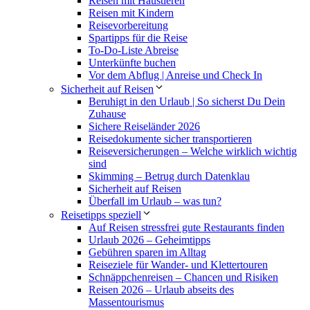
Reisen mit Haustieren
Reisen mit Kindern
Reisevorbereitung
Spartipps für die Reise
To-Do-Liste Abreise
Unterkünfte buchen
Vor dem Abflug | Anreise und Check In
Sicherheit auf Reisen
Beruhigt in den Urlaub | So sicherst Du Dein
Zuhause
Sichere Reiseländer 2026
Reisedokumente sicher transportieren
Reiseversicherungen – Welche wirklich wichtig
sind
Skimming – Betrug durch Datenklau
Sicherheit auf Reisen
Überfall im Urlaub – was tun?
Reisetipps speziell
Auf Reisen stressfrei gute Restaurants finden
Urlaub 2026 – Geheimtipps
Gebühren sparen im Alltag
Reiseziele für Wander- und Klettertouren
Schnäppchenreisen – Chancen und Risiken
Reisen 2026 – Urlaub abseits des
Massentourismus