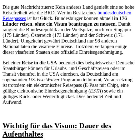
Die gute Nachricht zuerst: Kein anderes Land genießt eine so hohe
Reisefreiheit wie die BRD. Wer im Besitz eines
bundesdeutschen
Reisepasses
ist hat Glück. Bundesbürger können aktuell
in 176
Länder reisen, ohne ein Visum beantragen zu müssen
. Damit
rangiert die Bundesrepublik an der Weltspitze, noch vor Singapur
(175 Länder), Österreich (173 Länder) und der Schweiz (171
Länder). Umgekehrt gewährt Deutschland nur 98 anderen
Nationalitäten die visafreie Einreise. Trotzdem verlangen einige
dieser visafreien Staaten eine offizielle Einreisegenehmigung.
Bei einer
Reise in die USA
bedeutet dies beispielsweise: Deutsche
Staatsbürger können für Urlaubs- und Geschäftsreisen oder im
Transit visumfrei in die USA einreisen, da Deutschland am
sogenannten
US-Visa Waiver
Programm teilnimmt, Voraussetzung
ist trotzdem ein elektronischer Reisepass (E-Pass mit Chip), eine
gültige elektronische Einreisegenehmigung (
ESTA
) sowie ein
gültiges Rück- oder Weiterflugticket. Dies bedeutet Zeit und
Aufwand.
Wichtig für das Visum: Dauer des
Aufenthaltes