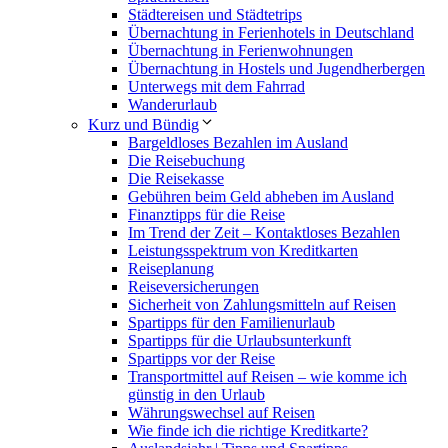
Städtereisen und Städtetrips
Übernachtung in Ferienhotels in Deutschland
Übernachtung in Ferienwohnungen
Übernachtung in Hostels und Jugendherbergen
Unterwegs mit dem Fahrrad
Wanderurlaub
Kurz und Bündig
Bargeldloses Bezahlen im Ausland
Die Reisebuchung
Die Reisekasse
Gebühren beim Geld abheben im Ausland
Finanztipps für die Reise
Im Trend der Zeit – Kontaktloses Bezahlen
Leistungsspektrum von Kreditkarten
Reiseplanung
Reiseversicherungen
Sicherheit von Zahlungsmitteln auf Reisen
Spartipps für den Familienurlaub
Spartipps für die Urlaubsunterkunft
Spartipps vor der Reise
Transportmittel auf Reisen – wie komme ich
günstig in den Urlaub
Währungswechsel auf Reisen
Wie finde ich die richtige Kreditkarte?