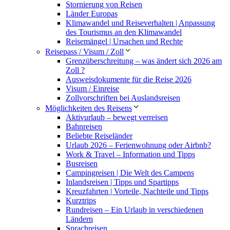
Stornierung von Reisen
Länder Europas
Klimawandel und Reiseverhalten | Anpassung
des Tourismus an den Klimawandel
Reisemängel | Ursachen und Rechte
Reisepass / Visum / Zoll
Grenzüberschreitung – was ändert sich 2026 am
Zoll ?
Ausweisdokumente für die Reise 2026
Visum / Einreise
Zollvorschriften bei Auslandsreisen
Möglichkeiten des Reisens
Aktivurlaub – bewegt verreisen
Bahnreisen
Beliebte Reiseländer
Urlaub 2026 – Ferienwohnung oder Airbnb?
Work & Travel – Information und Tipps
Busreisen
Campingreisen | Die Welt des Campens
Inlandsreisen | Tipps und Spartipps
Kreuzfahrten | Vorteile, Nachteile und Tipps
Kurztrips
Rundreisen – Ein Urlaub in verschiedenen
Ländern
Sprachreisen