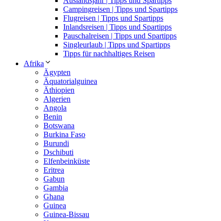
Auslandsjahr | Tipps und Spartipps
Campingreisen | Tipps und Spartipps
Flugreisen | Tipps und Spartipps
Inlandsreisen | Tipps und Spartipps
Pauschalreisen | Tipps und Spartipps
Singleurlaub | Tipps und Spartipps
Tipps für nachhaltiges Reisen
Afrika
Ägypten
Äquatorialguinea
Äthiopien
Algerien
Angola
Benin
Botswana
Burkina Faso
Burundi
Dschibuti
Elfenbeinküste
Eritrea
Gabun
Gambia
Ghana
Guinea
Guinea-Bissau