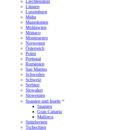
Liechtenstein
Litauen
Luxemburg
Malta
Mazedonien
Moldawien
Monaco
Montenegro
Norwegen
Österreich
Polen
Portugal
Rumänien
San Marino
Schweden
Schweiz
Serbien
Slowakei
Slowenien
Spanien und Inseln
Spanien
Gran Canaria
Mallorca
Spitzbergen
Tschechien