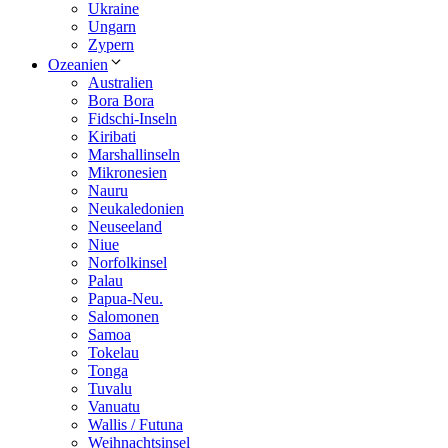
Ukraine
Ungarn
Zypern
Ozeanien
Australien
Bora Bora
Fidschi-Inseln
Kiribati
Marshallinseln
Mikronesien
Nauru
Neukaledonien
Neuseeland
Niue
Norfolkinsel
Palau
Papua-Neu.
Salomonen
Samoa
Tokelau
Tonga
Tuvalu
Vanuatu
Wallis / Futuna
Weihnachtsinsel