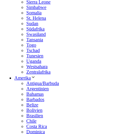
Sierra Leone
Simbabwe
Somalia
St. Helena
Sudan
Südafrika
Swasiland
Tansania
Togo
Tschad
Tunesien
Uganda
Westsahara
Zentralafrika
Amerika
Antigua/Barbuda
Argentinien
Bahamas
Barbados
Belize
Bolivien
Brasilien
Chile
Costa Rica
Dominica