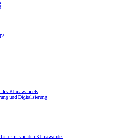
s
d
pps
d des Klimawandels
rung und Digitalisierung
 Tourismus an den Klimawandel