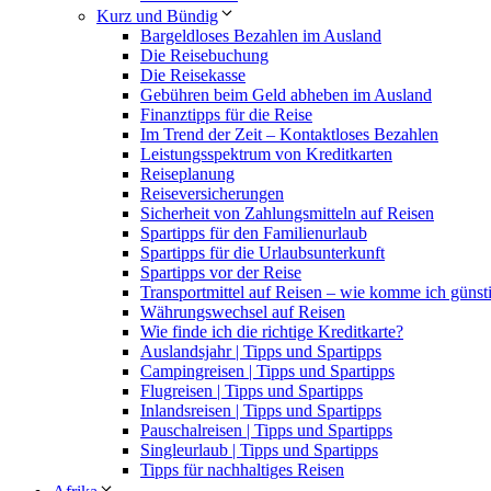
Kurz und Bündig
Bargeldloses Bezahlen im Ausland
Die Reisebuchung
Die Reisekasse
Gebühren beim Geld abheben im Ausland
Finanztipps für die Reise
Im Trend der Zeit – Kontaktloses Bezahlen
Leistungsspektrum von Kreditkarten
Reiseplanung
Reiseversicherungen
Sicherheit von Zahlungsmitteln auf Reisen
Spartipps für den Familienurlaub
Spartipps für die Urlaubsunterkunft
Spartipps vor der Reise
Transportmittel auf Reisen – wie komme ich günst
Währungswechsel auf Reisen
Wie finde ich die richtige Kreditkarte?
Auslandsjahr | Tipps und Spartipps
Campingreisen | Tipps und Spartipps
Flugreisen | Tipps und Spartipps
Inlandsreisen | Tipps und Spartipps
Pauschalreisen | Tipps und Spartipps
Singleurlaub | Tipps und Spartipps
Tipps für nachhaltiges Reisen