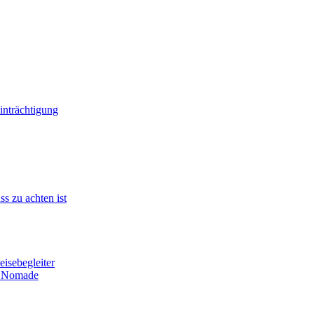
einträchtigung
s zu achten ist
eisebegleiter
er Nomade