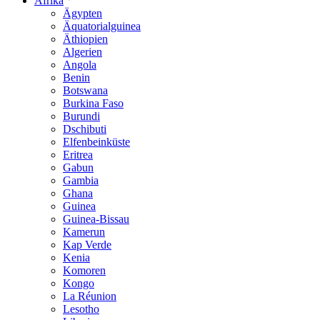
Afrika
Ägypten
Äquatorialguinea
Äthiopien
Algerien
Angola
Benin
Botswana
Burkina Faso
Burundi
Dschibuti
Elfenbeinküste
Eritrea
Gabun
Gambia
Ghana
Guinea
Guinea-Bissau
Kamerun
Kap Verde
Kenia
Komoren
Kongo
La Réunion
Lesotho