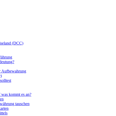
iseland (DCC)
führung
deutung?
zur Aufbewahrung
e)
olltest
uf was kommt es an?
en
dwährung tauschen
karten
ttels