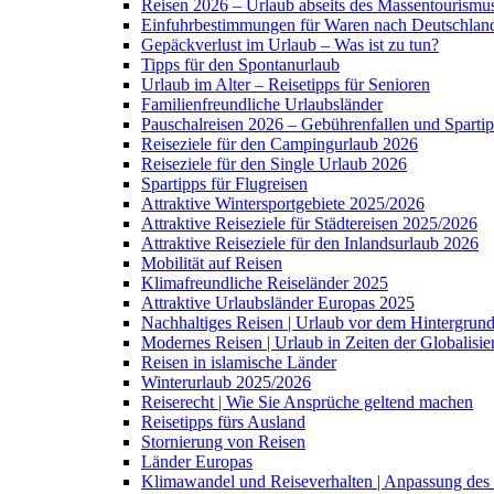
Reisen 2026 – Urlaub abseits des Massentourismu
Einfuhrbestimmungen für Waren nach Deutschlan
Gepäckverlust im Urlaub – Was ist zu tun?
Tipps für den Spontanurlaub
Urlaub im Alter – Reisetipps für Senioren
Familienfreundliche Urlaubsländer
Pauschalreisen 2026 – Gebührenfallen und Sparti
Reiseziele für den Campingurlaub 2026
Reiseziele für den Single Urlaub 2026
Spartipps für Flugreisen
Attraktive Wintersportgebiete 2025/2026
Attraktive Reiseziele für Städtereisen 2025/2026
Attraktive Reiseziele für den Inlandsurlaub 2026
Mobilität auf Reisen
Klimafreundliche Reiseländer 2025
Attraktive Urlaubsländer Europas 2025
Nachhaltiges Reisen | Urlaub vor dem Hintergrun
Modernes Reisen | Urlaub in Zeiten der Globalisie
Reisen in islamische Länder
Winterurlaub 2025/2026
Reiserecht | Wie Sie Ansprüche geltend machen
Reisetipps fürs Ausland
Stornierung von Reisen
Länder Europas
Klimawandel und Reiseverhalten | Anpassung des