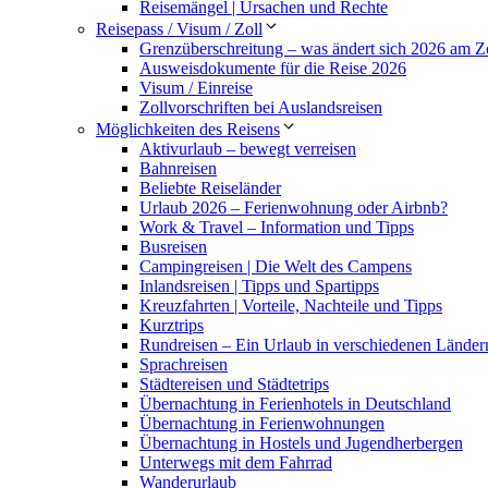
Reisemängel | Ursachen und Rechte
Reisepass / Visum / Zoll
Grenzüberschreitung – was ändert sich 2026 am Zo
Ausweisdokumente für die Reise 2026
Visum / Einreise
Zollvorschriften bei Auslandsreisen
Möglichkeiten des Reisens
Aktivurlaub – bewegt verreisen
Bahnreisen
Beliebte Reiseländer
Urlaub 2026 – Ferienwohnung oder Airbnb?
Work & Travel – Information und Tipps
Busreisen
Campingreisen | Die Welt des Campens
Inlandsreisen | Tipps und Spartipps
Kreuzfahrten | Vorteile, Nachteile und Tipps
Kurztrips
Rundreisen – Ein Urlaub in verschiedenen Länder
Sprachreisen
Städtereisen und Städtetrips
Übernachtung in Ferienhotels in Deutschland
Übernachtung in Ferienwohnungen
Übernachtung in Hostels und Jugendherbergen
Unterwegs mit dem Fahrrad
Wanderurlaub