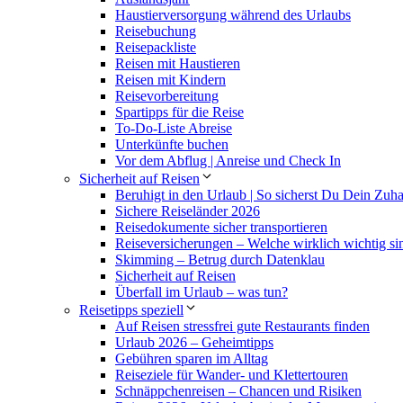
Haustierversorgung während des Urlaubs
Reisebuchung
Reisepackliste
Reisen mit Haustieren
Reisen mit Kindern
Reisevorbereitung
Spartipps für die Reise
To-Do-Liste Abreise
Unterkünfte buchen
Vor dem Abflug | Anreise und Check In
Sicherheit auf Reisen
Beruhigt in den Urlaub | So sicherst Du Dein Zuh
Sichere Reiseländer 2026
Reisedokumente sicher transportieren
Reiseversicherungen – Welche wirklich wichtig si
Skimming – Betrug durch Datenklau
Sicherheit auf Reisen
Überfall im Urlaub – was tun?
Reisetipps speziell
Auf Reisen stressfrei gute Restaurants finden
Urlaub 2026 – Geheimtipps
Gebühren sparen im Alltag
Reiseziele für Wander- und Klettertouren
Schnäppchenreisen – Chancen und Risiken