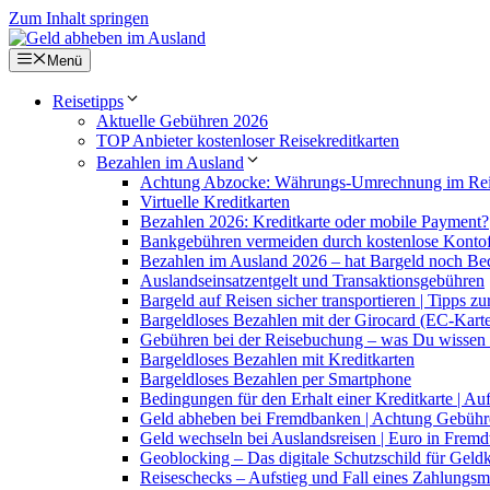
Zum Inhalt springen
Menü
Reisetipps
Aktuelle Gebühren 2026
TOP Anbieter kostenloser Reisekreditkarten
Bezahlen im Ausland
Achtung Abzocke: Währungs-Umrechnung im Re
Virtuelle Kreditkarten
Bezahlen 2026: Kreditkarte oder mobile Payment?
Bankgebühren vermeiden durch kostenlose Konto
Bezahlen im Ausland 2026 – hat Bargeld noch Be
Auslandseinsatzentgelt und Transaktionsgebühren
Bargeld auf Reisen sicher transportieren | Tipps 
Bargeldloses Bezahlen mit der Girocard (EC-Kart
Gebühren bei der Reisebuchung – was Du wissen s
Bargeldloses Bezahlen mit Kreditkarten
Bargeldloses Bezahlen per Smartphone
Bedingungen für den Erhalt einer Kreditkarte | A
Geld abheben bei Fremdbanken | Achtung Gebühr
Geld wechseln bei Auslandsreisen | Euro in Frem
Geoblocking – Das digitale Schutzschild für Geld
Reiseschecks – Aufstieg und Fall eines Zahlungsmi