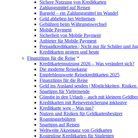
Sichere Nutzung von Kreditkarten
Zahlungsmittel auf Reisen
Bargeld – ein Zahlungsmittel im Wandel
Geld abheben bei Weltreisen
Gebühren beim Währungswechsel
Mobile Payment
Sicherheit von Mobile Payment
Anbieter für Mobile Payment
Prepaidkreditkarten | Nicht nur für Schüler und J
Kreditkarten gestern und heute
Finanztipps für die Reise
Kreditkartennutzung 2026 – Was verändert sich?
Die moderne Reisekasse
Empfehlenswerte Reisekreditkarten 2025
Finanztipps für die Reise
Geld ins Ausland senden | Möglichkeiten, Risiken
Spartipps für Vielreisende
Günstig in den Urlaub – auch mit kleinem Geldbeu
Kreditkarten mit Reiseversicherung inklusive
Kreditkarte weg – Was tun?
Nutzen und Risiken für Geldkartenbesitzer
Roaminggebühren
Spartipps auf Reisen
Weltweite Akzeptanz von Geldkarten
Kostenlose Kreditkarten für Studenten